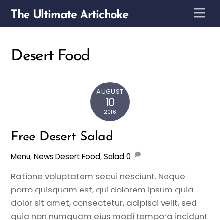
Skip
Me
The Ultimate Artichoke
to
content
Desert Food
AUGUST
10
2016
Free Desert Salad
Menu
,
News
Desert Food
,
Salad
0
Ratione voluptatem sequi nesciunt. Neque
porro quisquam est, qui dolorem ipsum quia
dolor sit amet, consectetur, adipisci velit, sed
quia non numquam eius modi tempora incidunt